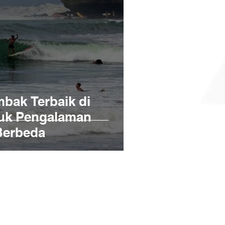
mbak Terbaik di
tuk Pengalaman
Berbeda