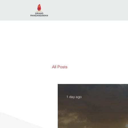
All Posts
1 day ago