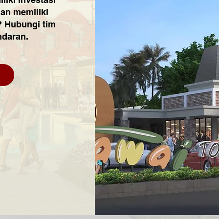
an memiliki
? Hubungi tim
ndaran.