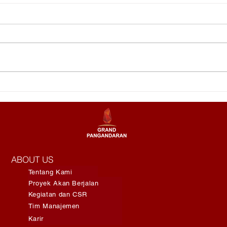
Menjelajahi Ombak Terbaik
Ken
di Batukaras untuk
Belu
Pengalaman Surfing yang
Per
Berbeda
Uan
ABOUT US
Tentang Kami
Proyek Akan Berjalan
Kegiatan dan CSR
Tim Manajemen
Karir