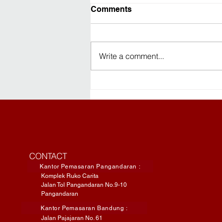
Comments
Write a comment...
Travelling ke Pangandaran?
Ini Checklist yang
Sebaiknya Kamu Siapkan
CONTACT
Kantor Pemasaran Pangandaran :
Komplek Ruko Carita
Jalan Tol Pangandaran No.9-10
Pangandaran
Kantor Pemasaran Bandung :
Jalan Pajajaran No. 61