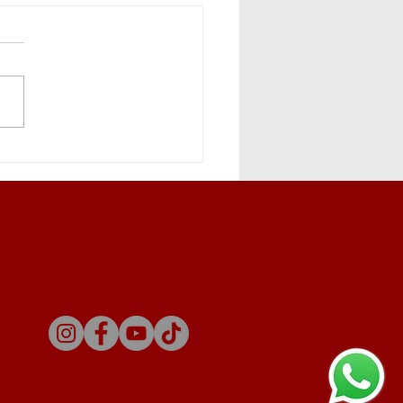
apa Menabung Saja
m Cukup? Ini
bedaan Menyimpan
g dan Membangun Aset