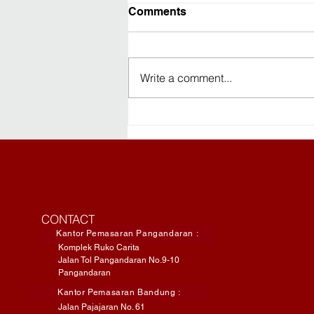
Comments
Write a comment...
Travelling ke Pangandaran?
Ini Checklist yang
Sebaiknya Kamu Siapkan
CONTACT
Kantor Pemasaran Pangandaran :
Komplek Ruko Carita
Jalan Tol Pangandaran No.9-10
Pangandaran
Kantor Pemasaran Bandung :
Jalan Pajajaran No. 61