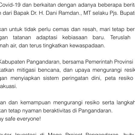
ovid-19 dan berkaitan dengan adanya beberapa berita ak
n dari Bapak Dr. H. Dani Ramdan., MT selaku Pjs. Bupa
an untuk tidak perlu cemas dan resah, mari tetap berak
an tatanan adaptasi kebiasaan baru. Teruslah b
ah air, dan terus tingkatkan kewaspadaan.
Kabupaten Pangandaran, bersama Pemerintah Provinsi 
katkan mitigasi bencana, dan upaya mengurangi resi
an menyiapkan sistem peringatan dini, peta resiko 
akuasi.
n dan kemampuan mengurangi resiko serta langkah
akan tetap nyaman beraktivitas di Pangandaran.
ay safe everyone! 
putar Investasi di Mega Project Pangandaran, hubu