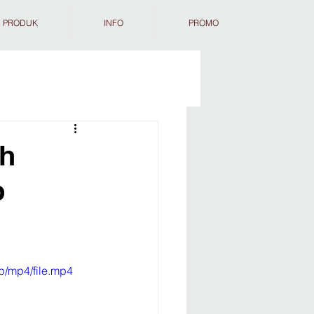
PRODUK
INFO
PROMO
h
p
p/mp4/file.mp4