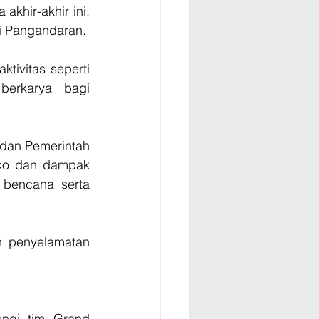
hir-akhir ini, 
ti Pangandaran.
tivitas seperti 
erkarya bagi 
dan Pemerintah 
ko dan dampak 
bencana serta 
 penyelamatan 
ngi tim Grand 