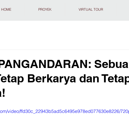
HOME
PROYEK
VIRTUAL TOUR
PANGANDARAN: Sebua
Tetap Berkarya dan Teta
!
ic.com/video/ffd30c_22943b5ad5c6495e978ed077630e8226/720