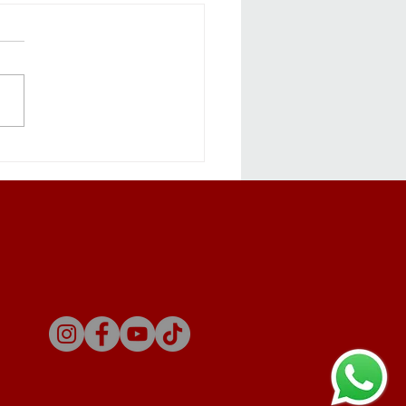
apa Menabung Saja
m Cukup? Ini
bedaan Menyimpan
g dan Membangun Aset