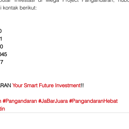
 kontak berikut:
0
1
00
045
77
RAN 
Your Smart Future Investment
!!
n
#Pangandaran
#JaBarJuara
#PangandaranHebat
in