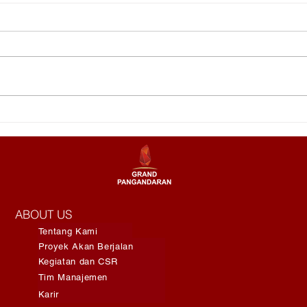
Menjelajahi Ombak Terbaik
Ken
di Batukaras untuk
Belu
Pengalaman Surfing yang
Per
Berbeda
Uan
ABOUT US
Tentang Kami
Proyek Akan Berjalan
Kegiatan dan CSR
Tim Manajemen
Karir