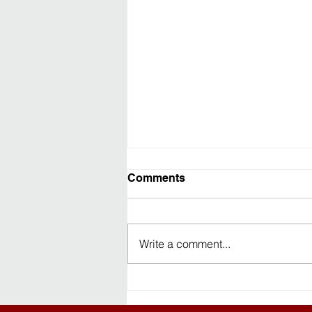
Comments
Write a comment...
Travelling ke Pangandaran?
Ini Checklist yang