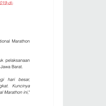
019-di-
ional Marathon 
k pelaksanaan 
Jawa Barat.  
i hari besar, 
at. Kuncinya 
al Marathon ini,
" 