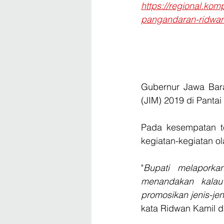
https://regional.ko
pangandaran-ridwan
Gubernur Jawa Bara
(JIM) 2019 di Panta
Pada kesempatan t
kegiatan-kegiatan o
"
Bupati melaporkan
menandakan kalau
promosikan jenis-jen
kata Ridwan Kamil d