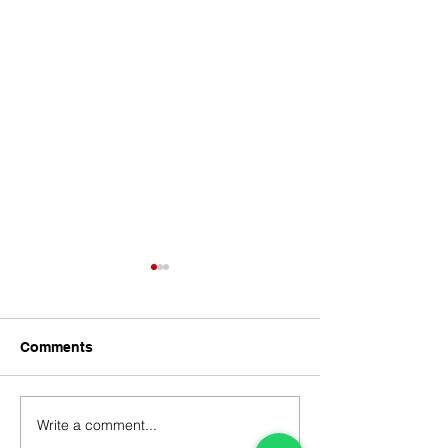
Comments
Write a comment...
Mengapa Pangandaran
Kawasan Ini Te