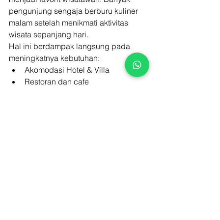
pengunjung sengaja berburu kuliner 
malam setelah menikmati aktivitas 
wisata sepanjang hari.
Hal ini berdampak langsung pada 
meningkatnya kebutuhan:
Akomodasi Hotel & Villa
Restoran dan cafe
Jasa wisata dan tour
Aktivitas rekreasi keluarga
Sektor properti dan investasi 
wisata
Pangandaran bukan hanya tentang 
pantai. Kawasan ini berkembang 
menjadi destinasi wisata lengkap yang 
menawarkan petualangan alam, wisata 
keluarga, konservasi, hingga kuliner.
Semakin beragam destinasi yang 
tersedia, semakin lama wisatawan 