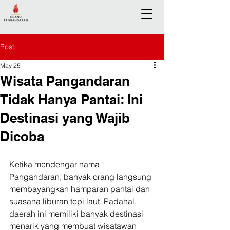
Post
May 25
Wisata Pangandaran
Tidak Hanya Pantai: Ini
Destinasi yang Wajib
Dicoba
Ketika mendengar nama 
Pangandaran, banyak orang langsung 
membayangkan hamparan pantai dan 
suasana liburan tepi laut. Padahal, 
daerah ini memiliki banyak destinasi 
menarik yang membuat wisatawan 