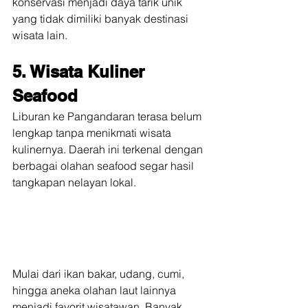
konservasi menjadi daya tarik unik 
yang tidak dimiliki banyak destinasi 
wisata lain.
5. Wisata Kuliner 
Seafood
Liburan ke Pangandaran terasa belum 
lengkap tanpa menikmati wisata 
kulinernya. Daerah ini terkenal dengan 
berbagai olahan seafood segar hasil 
tangkapan nelayan lokal.
Mulai dari ikan bakar, udang, cumi, 
hingga aneka olahan laut lainnya 
menjadi favorit wisatawan. Banyak 