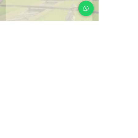
CONTACT
Kantor Pemasaran Pangandaran :
Komplek Ruko Carita